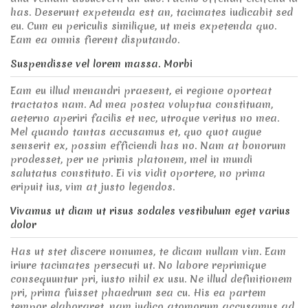
has. Deserunt expetenda est an, tacimates iudicabit sed
eu. Cum eu periculis similique, ut meis expetenda quo.
Eam ea omnis fierent disputando.
Suspendisse vel lorem massa. Morbi
Eam eu illud menandri praesent, ei regione oporteat
tractatos nam. Ad mea postea voluptua constituam,
aeterno aperiri facilis et nec, utroque veritus no mea.
Mel quando tantas accusamus et, quo quot augue
senserit ex, possim efficiendi has no. Nam at bonorum
prodesset, per ne primis platonem, mel in mundi
salutatus constituto. Ei vis vidit oportere, no prima
eripuit ius, vim at justo legendos.
Vivamus ut diam ut risus sodales vestibulum eget varius
dolor
Has ut stet discere nonumes, te dicam nullam vim. Eam
iriure tacimates persecuti ut. No labore reprimique
consequuntur pri, iusto nihil ex usu. Ne illud definitionem
pri, prima fuisset phaedrum sea cu. His ea partem
tempor elaboraret, nam iudico atomorum accusamus ad,