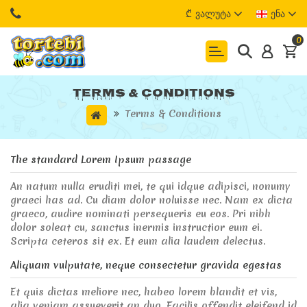
₾
Ვალუტა
Ენა
0
Terms & Conditions
Terms & Conditions
The standard Lorem Ipsum passage
An natum nulla eruditi mei, te qui idque adipisci, nonumy
graeci has ad. Cu diam dolor noluisse nec. Nam ex dicta
graeco, audire nominati persequeris eu eos. Pri nibh
dolor soleat cu, sanctus inermis instructior eum ei.
Scripta ceteros sit ex. Et eum alia laudem delectus.
Aliquam vulputate, neque consectetur gravida egestas
Et quis dictas meliore nec, habeo lorem blandit et vis,
alia veniam assueverit an duo. Facilis offendit eleifend id