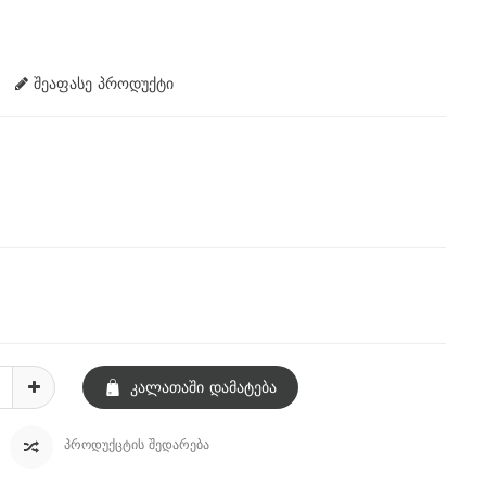
შეაფასე პროდუქტი
Კალათაში Დამატება
ᲞᲠᲝᲓᲣᲥᲪᲢᲘᲡ ᲨᲔᲓᲐᲠᲔᲑᲐ