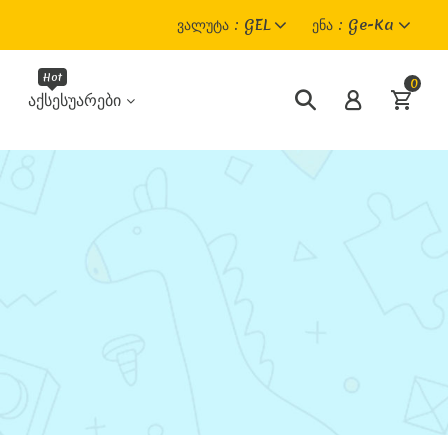
Ვალუტა
GEL
Ენა
Ge-Ka
0
Აქსესუარები