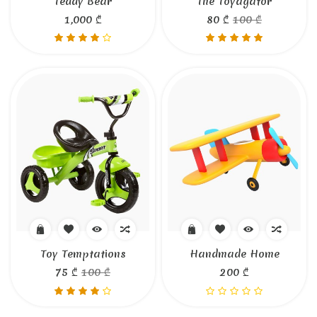
Teddy Bear
The Toyagator
1,000 ₾
80 ₾
100 ₾
Toy Temptations
Handmade Home
75 ₾
100 ₾
200 ₾