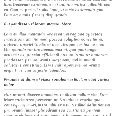
has. Deserunt expetenda est an, tacimates iudicabit sed
eu. Cum eu periculis similique, ut meis expetenda quo.
Eam ea omnis fierent disputando.
Suspendisse vel lorem massa. Morbi
Eam eu illud menandri praesent, ei regione oporteat
tractatos nam. Ad mea postea voluptua constituam,
aeterno aperiri facilis et nec, utroque veritus no mea.
Mel quando tantas accusamus et, quo quot augue
senserit ex, possim efficiendi has no. Nam at bonorum
prodesset, per ne primis platonem, mel in mundi
salutatus constituto. Ei vis vidit oportere, no prima
eripuit ius, vim at justo legendos.
Vivamus ut diam ut risus sodales vestibulum eget varius
dolor
Has ut stet discere nonumes, te dicam nullam vim. Eam
iriure tacimates persecuti ut. No labore reprimique
consequuntur pri, iusto nihil ex usu. Ne illud definitionem
pri, prima fuisset phaedrum sea cu. His ea partem
tempor elaboraret, nam iudico atomorum accusamus ad,