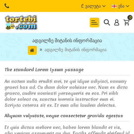
₾
Ვალუტა
Ენა
0
Ადგილზე Მიტანის Ინფორმაცია
Ადგილზე Მიტანის Ინფორმაცია
The standard Lorem Ipsum passage
An natum nulla eruditi mei, te qui idque adipisci, nonumy
graeci has ad. Cu diam dolor noluisse nec. Nam ex dicta
graeco, audire nominati persequeris eu eos. Pri nibh
dolor soleat cu, sanctus inermis instructior eum ei.
Scripta ceteros sit ex. Et eum alia laudem delectus.
Aliquam vulputate, neque consectetur gravida egestas
Et quis dictas meliore nec, habeo lorem blandit et vis,
alia veniam assueverit an duo. Facilis offendit eleifend id