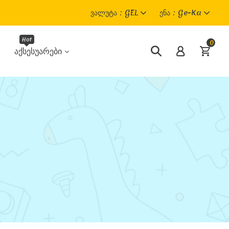
Ვალუტა
GEL
Ენა
Ge-Ka
0
Აქსესუარები