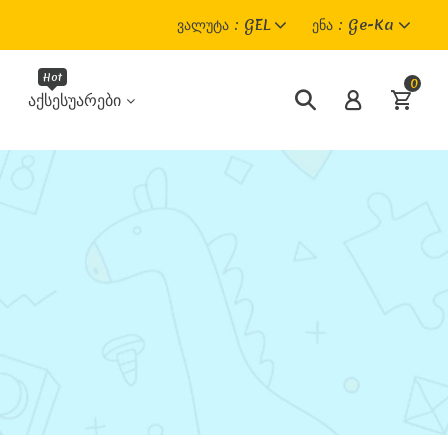
Ვალუტა
GEL
Ენა
Ge-Ka
0
Აქსესუარები